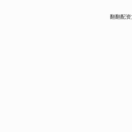
翻翻配资
深证成指
14296.88
.97
0.41%
186.76
1