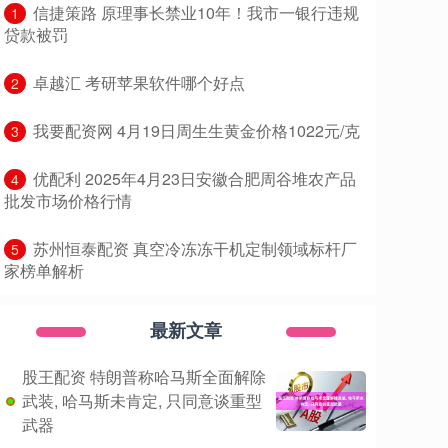
​信捷策路 原理事长禁业10年！我市一银行违规
1
贷款被罚
​卓越汇 考研苹果软件哪个好点
2
​我要配资网 4月19日周生生黄金价格1022元/克
3
​优配利 2025年4月23日安徽合肥周谷堆农产品
4
批发市场价格行情
​苏州恒泰配资 真空冷冻冻干机定制领域标杆厂
5
家榜单解析
最新文章
股王配资 特朗普称哈马斯全面解除
武装, 哈马斯未肯定, 只同意谈重型
武器