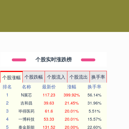
个股实时涨跌榜
个股跌幅
个股流入
个股流出
换手率
个股涨幅
排名
名称
最新价
涨幅
换手率
1
N展芯
117.23
399.92%
56.14%
2
吉和昌
39.63
21.45%
31.96%
3
毕得医药
61.6
20.01%
5.51%
4
一博科技
53.33
20.01%
15.57%
5
泰金新能
131.52
20.00%
22.60%