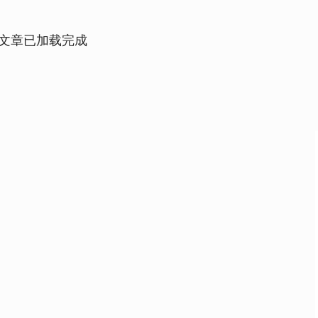
文章已加载完成
沪深300
4694.24
.32%
42.93
0.92%