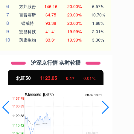
6
方邦股份
146.16
20.00%
6.57%
7
百普赛斯
64.75
20.00%
10.70%
8
锴威特
93.38
20.00%
1.68%
9
宏昌科技
41.41
19.99%
2.01%
10
药康生物
33.31
19.99%
3.30%
沪深京行情 实时轮播
北证50
1123.05
创
0.17
0.01%