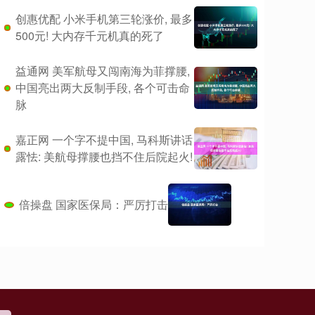
创惠优配 小米手机第三轮涨价, 最多
500元! 大内存千元机真的死了
益通网 美军航母又闯南海为菲撑腰,
中国亮出两大反制手段, 各个可击命
脉
嘉正网 一个字不提中国, 马科斯讲话
露怯: 美航母撑腰也挡不住后院起火!
倍操盘 国家医保局：严厉打击