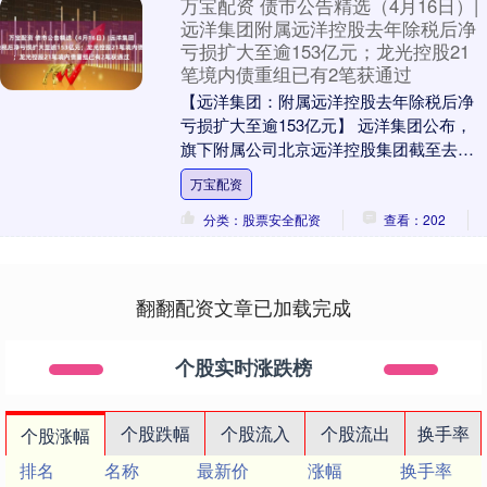
万宝配资 债市公告精选（4月16日）|
远洋集团附属远洋控股去年除税后净
亏损扩大至逾153亿元；龙光控股21
笔境内债重组已有2笔获通过
【远洋集团：附属远洋控股去年除税后净
亏损扩大至逾153亿元】 远洋集团公布，
旗下附属公司北京远洋控股集团截至去年
12月底止全年业绩，按中国企业会计准
万宝配资
则，营业额1....
分类：股票安全配资
查看：202
翻翻配资文章已加载完成
个股实时涨跌榜
个股跌幅
个股流入
个股流出
换手率
个股涨幅
排名
名称
最新价
涨幅
换手率