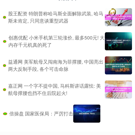
股王配资 特朗普称哈马斯全面解除武装, 哈马
斯未肯定, 只同意谈重型武器
创惠优配 小米手机第三轮涨价, 最多500元! 大
内存千元机真的死了
益通网 美军航母又闯南海为菲撑腰, 中国亮出
两大反制手段, 各个可击命脉
嘉正网 一个字不提中国, 马科斯讲话露怯: 美
航母撑腰也挡不住后院起火!
倍操盘 国家医保局：严厉打击