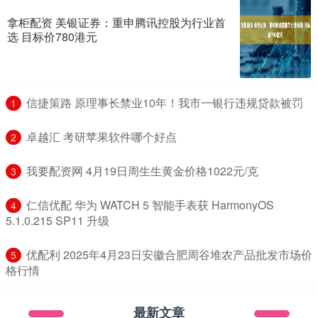
拿柜配资 美银证券：重申腾讯控股为行业首
选 目标价780港元
​信捷策路 原理事长禁业10年！我市一银行违规贷款被罚
1
​卓越汇 考研苹果软件哪个好点
2
​我要配资网 4月19日周生生黄金价格1022元/克
3
​仁信优配 华为 WATCH 5 智能手表获 HarmonyOS
4
5.1.0.215 SP11 升级
​优配利 2025年4月23日安徽合肥周谷堆农产品批发市场价
5
格行情
最新文章