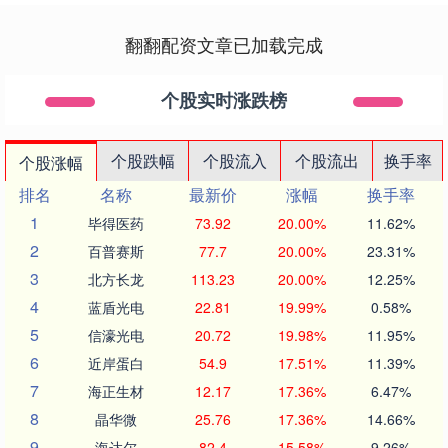
翻翻配资文章已加载完成
个股实时涨跌榜
个股跌幅
个股流入
个股流出
换手率
个股涨幅
排名
名称
最新价
涨幅
换手率
1
毕得医药
73.92
20.00%
11.62%
2
百普赛斯
77.7
20.00%
23.31%
3
北方长龙
113.23
20.00%
12.25%
4
蓝盾光电
22.81
19.99%
0.58%
5
信濠光电
20.72
19.98%
11.95%
6
近岸蛋白
54.9
17.51%
11.39%
7
海正生材
12.17
17.36%
6.47%
8
晶华微
25.76
17.36%
14.66%
9
海达尔
82.4
15.58%
9.26%