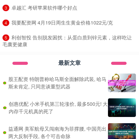
​卓越汇 考研苹果软件哪个好点
3
​我要配资网 4月19日周生生黄金价格1022元/克
4
​利创智投 告别脱发困扰：从蛋白质到锌元素，这样吃让
5
毛囊更健康
最新文章
股王配资 特朗普称哈马斯全面解除武装, 哈马
斯未肯定, 只同意谈重型武器
创惠优配 小米手机第三轮涨价, 最多500元! 大
内存千元机真的死了
益通网 美军航母又闯南海为菲撑腰, 中国亮出
两大反制手段, 各个可击命脉