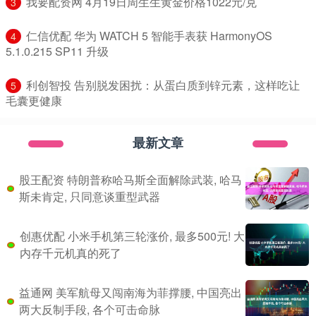
​我要配资网 4月19日周生生黄金价格1022元/克
3
​仁信优配 华为 WATCH 5 智能手表获 HarmonyOS
4
5.1.0.215 SP11 升级
​利创智投 告别脱发困扰：从蛋白质到锌元素，这样吃让
5
毛囊更健康
最新文章
股王配资 特朗普称哈马斯全面解除武装, 哈马
斯未肯定, 只同意谈重型武器
创惠优配 小米手机第三轮涨价, 最多500元! 大
内存千元机真的死了
益通网 美军航母又闯南海为菲撑腰, 中国亮出
两大反制手段, 各个可击命脉