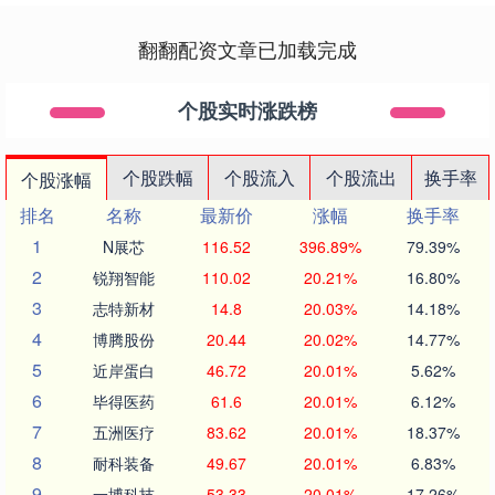
翻翻配资文章已加载完成
个股实时涨跌榜
个股跌幅
个股流入
个股流出
换手率
个股涨幅
排名
名称
最新价
涨幅
换手率
1
N展芯
116.52
396.89%
79.39%
2
锐翔智能
110.02
20.21%
16.80%
3
志特新材
14.8
20.03%
14.18%
4
博腾股份
20.44
20.02%
14.77%
5
近岸蛋白
46.72
20.01%
5.62%
6
毕得医药
61.6
20.01%
6.12%
7
五洲医疗
83.62
20.01%
18.37%
8
耐科装备
49.67
20.01%
6.83%
9
一博科技
53.33
20.01%
17.26%