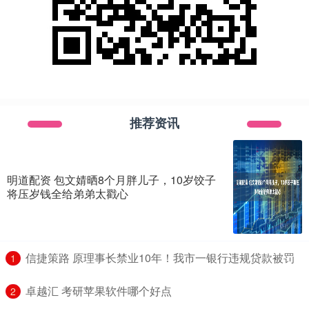
推荐资讯
明道配资 包文婧晒8个月胖儿子，10岁饺子
将压岁钱全给弟弟太戳心
​信捷策路 原理事长禁业10年！我市一银行违规贷款被罚
1
​卓越汇 考研苹果软件哪个好点
2