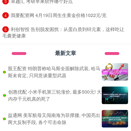
​卓越汇 考研苹果软件哪个好点
3
​我要配资网 4月19日周生生黄金价格1022元/克
4
​利创智投 告别脱发困扰：从蛋白质到锌元素，这样吃让
5
毛囊更健康
最新文章
股王配资 特朗普称哈马斯全面解除武装, 哈马
斯未肯定, 只同意谈重型武器
创惠优配 小米手机第三轮涨价, 最多500元! 大
内存千元机真的死了
益通网 美军航母又闯南海为菲撑腰, 中国亮出
两大反制手段, 各个可击命脉