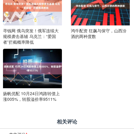
寻钱网 俄乌突发！俄军连续大
鸿牛配资 狂飙与保守，山西汾
规模袭击基辅 乌克兰：“爱国
酒的两种度数
者”拦截概率降低
扬帆优配 10月24日鸿路转债上
涨005%，转股溢价率9511%
相关评论