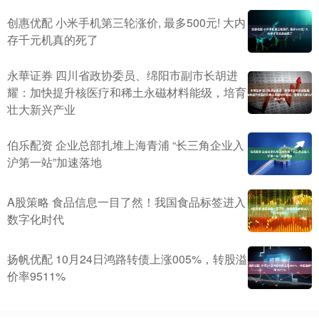
创惠优配 小米手机第三轮涨价, 最多500元! 大内
存千元机真的死了
永華证券 四川省政协委员、绵阳市副市长胡进
耀：加快提升核医疗和稀土永磁材料能级，培育
壮大新兴产业
伯乐配资 企业总部扎堆上海青浦 “长三角企业入
沪第一站”加速落地
A股策略 食品信息一目了然！我国食品标签进入
数字化时代
扬帆优配 10月24日鸿路转债上涨005%，转股溢
价率9511%