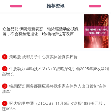
推荐资讯
众盈易配 伊朗最新表态：铀浓缩活动必须保
留，不会有丝毫退让！哈梅内伊也有发声
​策略股 成都月子中心真实体验真实评价
1
​牛股动力 华勤技术“3+N+3”战略深化引领2025年营收净利
2
高增长
​银易配资 商务部回应美将我多家实体列入出口管制“实体
3
清单”
​冠达管理 中通（ZTOUS）11月5日收盘报1889美元股，
4
涨096%