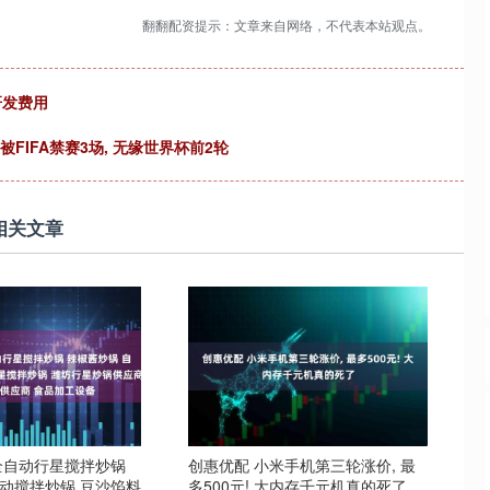
翻翻配资提示：文章来自网络，不代表本站观点。
研发费用
被FIFA禁赛3场, 无缘世界杯前2轮
相关文章
应全自动行星搅拌炒锅
创惠优配 小米手机第三轮涨价, 最
自动搅拌炒锅 豆沙馅料
多500元! 大内存千元机真的死了