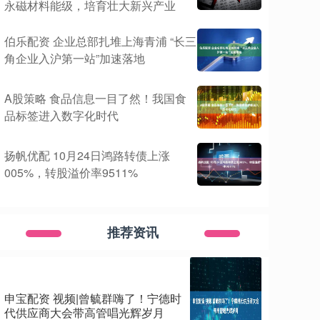
永磁材料能级，培育壮大新兴产业
伯乐配资 企业总部扎堆上海青浦 “长三
角企业入沪第一站”加速落地
A股策略 食品信息一目了然！我国食
品标签进入数字化时代
扬帆优配 10月24日鸿路转债上涨
005%，转股溢价率9511%
推荐资讯
申宝配资 视频|曾毓群嗨了！宁德时
代供应商大会带高管唱光辉岁月