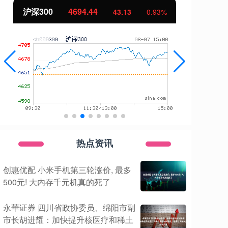
沪深300
4694.44
北
43.13
0.93%
热点资讯
创惠优配 小米手机第三轮涨价, 最多
500元! 大内存千元机真的死了
永華证券 四川省政协委员、绵阳市副
市长胡进耀：加快提升核医疗和稀土