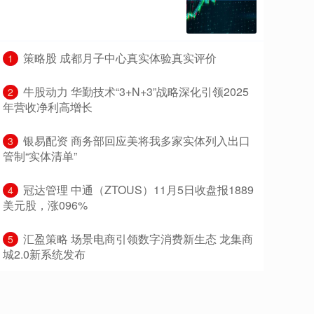
​策略股 成都月子中心真实体验真实评价
1
​牛股动力 华勤技术“3+N+3”战略深化引领2025
2
年营收净利高增长
​银易配资 商务部回应美将我多家实体列入出口
3
管制“实体清单”
​冠达管理 中通（ZTOUS）11月5日收盘报1889
4
美元股，涨096%
​汇盈策略 场景电商引领数字消费新生态 龙集商
5
城2.0新系统发布