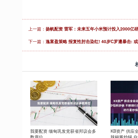
上一篇：
扬帆配资 雷军：未来五年小米预计投入2000亿
下一篇：
逸富盈策略 报复性肘击染红! 40岁C罗遭暴击: 或
我要配资 缅甸巩发党获省邦议会多
KB资产 供
数席位
辣椒酱炒锅 